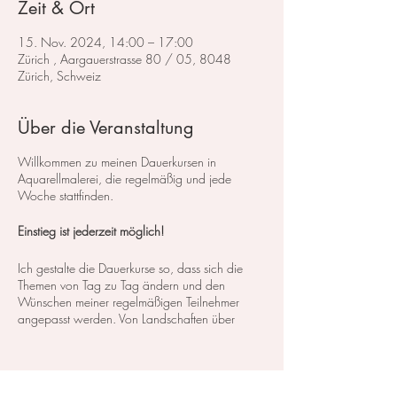
Zeit & Ort
15. Nov. 2024, 14:00 – 17:00
Zürich , Aargauerstrasse 80 / 05, 8048
Zürich, Schweiz
Über die Veranstaltung
Willkommen zu meinen Dauerkursen in
Aquarellmalerei, die regelmäßig und jede
Woche stattfinden.
Einstieg ist jederzeit möglich!
Ich gestalte die Dauerkurse so, dass sich die
Themen von Tag zu Tag ändern und den
Wünschen meiner regelmäßigen Teilnehmer
angepasst werden. Von Landschaften über
Blumen bis hin zu Stillleben decken wir ein
breites Spektrum an Kursen und Themen ab. So
können Sie genau das finden, was Ihren
Interessen und Bedürfnissen entspricht.