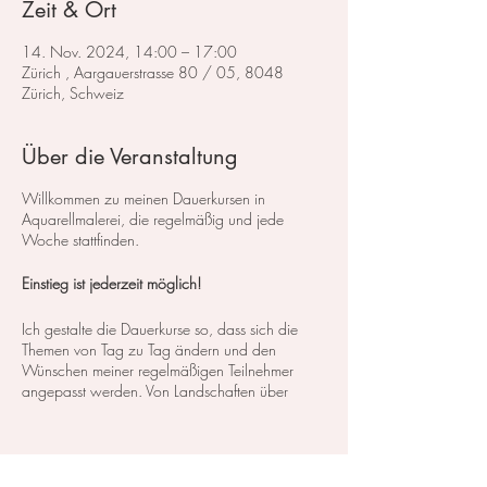
Zeit & Ort
14. Nov. 2024, 14:00 – 17:00
Zürich , Aargauerstrasse 80 / 05, 8048
Zürich, Schweiz
Über die Veranstaltung
Willkommen zu meinen Dauerkursen in
Aquarellmalerei, die regelmäßig und jede
Woche stattfinden.
Einstieg ist jederzeit möglich!
Ich gestalte die Dauerkurse so, dass sich die
Themen von Tag zu Tag ändern und den
Wünschen meiner regelmäßigen Teilnehmer
angepasst werden. Von Landschaften über
Blumen bis hin zu Stillleben decken wir ein
breites Spektrum an Kursen und Themen ab. So
können Sie genau das finden, was Ihren
Interessen und Bedürfnissen entspricht.