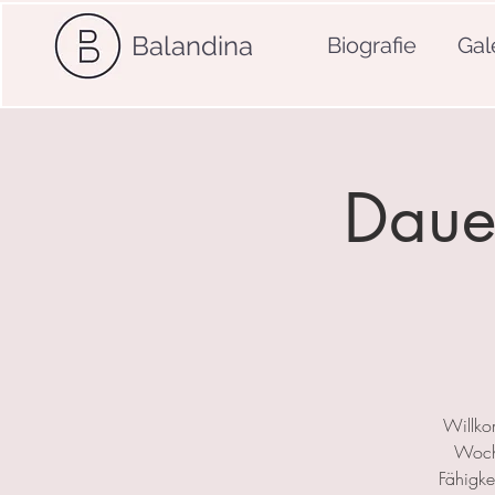
Balandina
Biografie
Gal
Dauer
Willko
Woche
Fähigkei