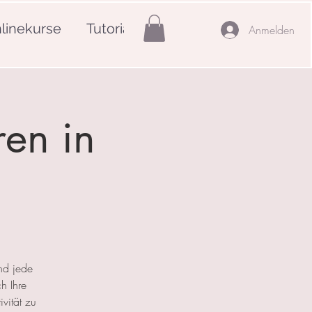
linekurse
Tutorials
Mehr
Anmelden
ren in
nd jede
h Ihre
ivität zu