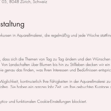
 / 05, 8048 Zürich, Schweiz
staltung
ursen in Aquarellmalerei, die regelmäßig und jede Woche stattfin
 so, dass sich die Themen von Tag zu Tag ändern und den Wünschen
Von Landschaften über Blumen bis hin zu Stillleben decken wir ein
 genau das finden, was Ihren Interessen und Bedürfnissen entspric
öglichkeit, kontinuierlich Ihre Fähigkeiten in der Aquarellmalerei zu
ntfalten. Sie haben ein ganzes Jahr Zeit, um Ihre gebuchten Kurstage
n Zeitplan zu gestalten und Ihre Lernziele nach Ihren individuellen Be
cs- und funktionalen Cookie-Einstellungen blockiert.
 Basisgrundlagen der Aquarellmalerei erlernen möchten, empfehle ic
s, der als zweitägiger
Themenkurs
ausgeschrieben ist, zu besuchen.