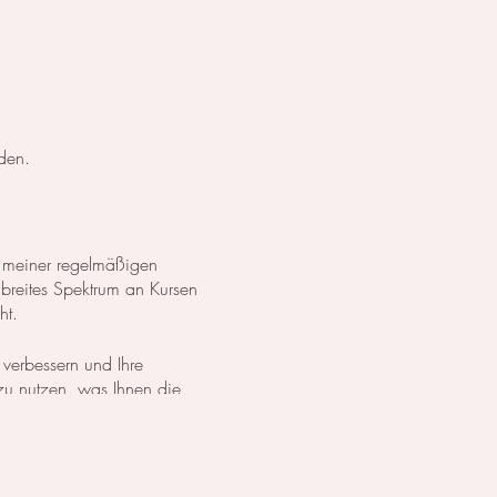
den.
 meiner regelmäßigen
 breites Spektrum an Kursen
ht.
 verbessern und Ihre
 zu nutzen, was Ihnen die
dürfnissen zu erreichen.
h entweder meinen
Online-Kurs
 Alle gebuchten Tage sind