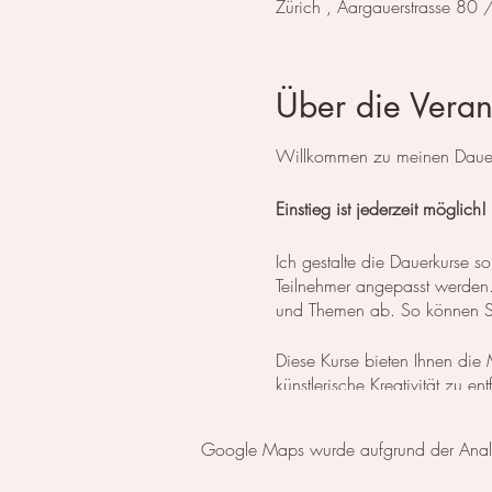
Zürich , Aargauerstrasse 80
Über die Veran
Willkommen zu meinen Dauerk
Einstieg ist jederzeit möglich!
Ich gestalte die Dauerkurse
Teilnehmer angepasst werden. 
und Themen ab. So können Sie
Diese Kurse bieten Ihnen die M
künstlerische Kreativität zu e
Flexibilität gibt, Ihren eigene
Google Maps wurde aufgrund der Analyti
Für diejenigen, die erst die
oder einen Aquarell Basiskur