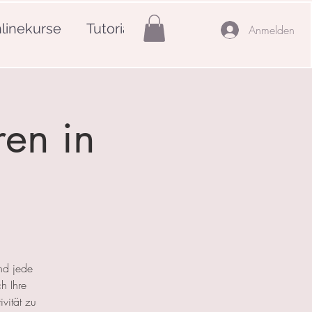
linekurse
Tutorials
Mehr
Anmelden
ren in
nd jede
h Ihre
ivität zu