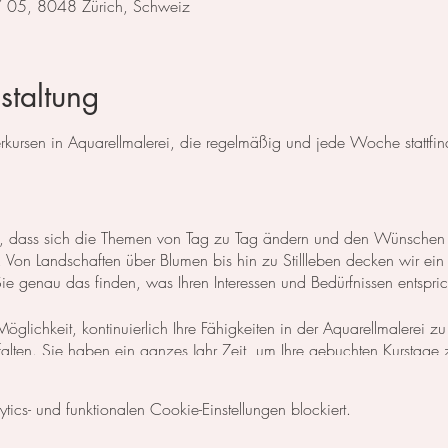
 / 05, 8048 Zürich, Schweiz
staltung
ursen in Aquarellmalerei, die regelmäßig und jede Woche stattfin
 so, dass sich die Themen von Tag zu Tag ändern und den Wünschen
Von Landschaften über Blumen bis hin zu Stillleben decken wir ein
 genau das finden, was Ihren Interessen und Bedürfnissen entspric
öglichkeit, kontinuierlich Ihre Fähigkeiten in der Aquarellmalerei zu
ntfalten. Sie haben ein ganzes Jahr Zeit, um Ihre gebuchten Kurstage
n Zeitplan zu gestalten und Ihre Lernziele nach Ihren individuellen Be
cs- und funktionalen Cookie-Einstellungen blockiert.
 Basisgrundlagen der Aquarellmalerei erlernen möchten, empfehle ic
s, der als zweitägiger
Themenkurs
ausgeschrieben ist, zu besuchen.