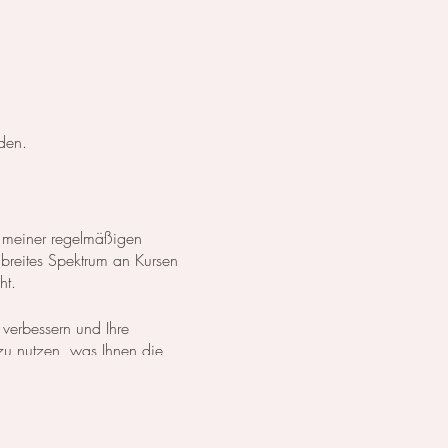
den.
 meiner regelmäßigen
 breites Spektrum an Kursen
ht.
 verbessern und Ihre
 zu nutzen, was Ihnen die
dürfnissen zu erreichen.
h entweder meinen
Online-Kurs
 Alle gebuchten Tage sind