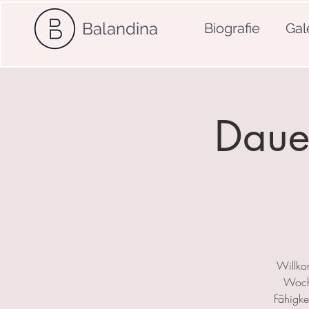
Balandina
Biografie
Gal
Dauer
Willko
Woche
Fähigkei