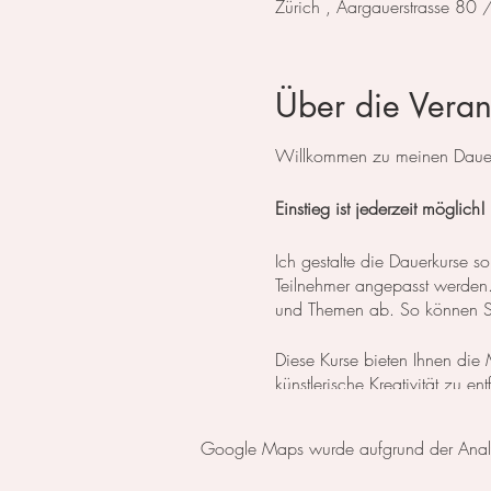
Zürich , Aargauerstrasse 80
Über die Veran
Willkommen zu meinen Dauerk
Einstieg ist jederzeit möglich!
Ich gestalte die Dauerkurse
Teilnehmer angepasst werden. 
und Themen ab. So können Sie
Diese Kurse bieten Ihnen die M
künstlerische Kreativität zu e
Flexibilität gibt, Ihren eigene
Google Maps wurde aufgrund der Analyti
Für diejenigen, die erst die
oder einen Aquarell Basiskur