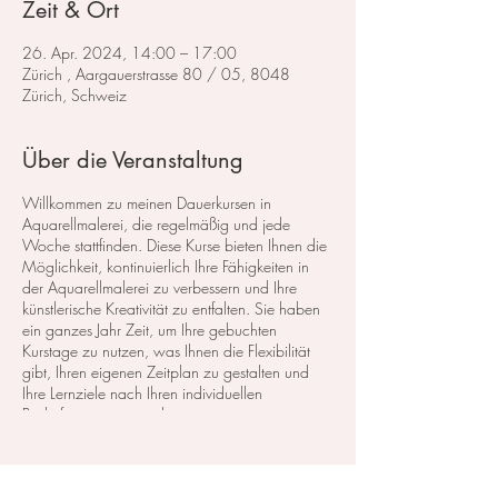
Zeit & Ort
26. Apr. 2024, 14:00 – 17:00
Zürich , Aargauerstrasse 80 / 05, 8048
Zürich, Schweiz
Über die Veranstaltung
Willkommen zu meinen Dauerkursen in
Aquarellmalerei, die regelmäßig und jede
Woche stattfinden. Diese Kurse bieten Ihnen die
Möglichkeit, kontinuierlich Ihre Fähigkeiten in
der Aquarellmalerei zu verbessern und Ihre
künstlerische Kreativität zu entfalten. Sie haben
ein ganzes Jahr Zeit, um Ihre gebuchten
Kurstage zu nutzen, was Ihnen die Flexibilität
gibt, Ihren eigenen Zeitplan zu gestalten und
Ihre Lernziele nach Ihren individuellen
Bedürfnissen zu erreichen.
Für diejenigen, die erst die Basisgrundlagen der
Aquarellmalerei erlernen möchten, empfehle ich