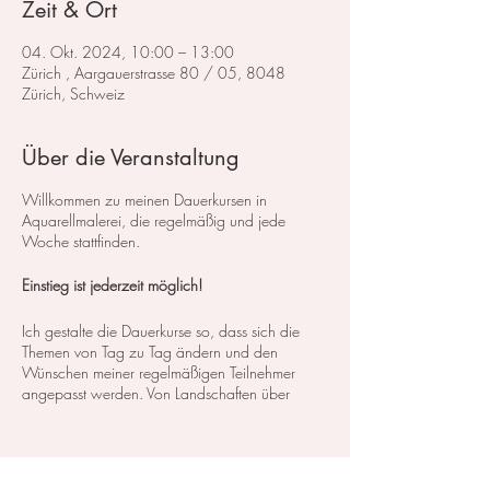
Zeit & Ort
04. Okt. 2024, 10:00 – 13:00
Zürich , Aargauerstrasse 80 / 05, 8048
Zürich, Schweiz
Über die Veranstaltung
Willkommen zu meinen Dauerkursen in
Aquarellmalerei, die regelmäßig und jede
Woche stattfinden.
Einstieg ist jederzeit möglich!
Ich gestalte die Dauerkurse so, dass sich die
Themen von Tag zu Tag ändern und den
Wünschen meiner regelmäßigen Teilnehmer
angepasst werden. Von Landschaften über
Blumen bis hin zu Stillleben decken wir ein
breites Spektrum an Kursen und Themen ab. So
können Sie genau das finden, was Ihren
Interessen und Bedürfnissen entspricht.