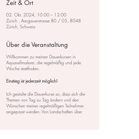
Zeit & Ort
02. Okt. 2024, 10:00 – 13:00
Zürich , Aargauerstrasse 80 / 05, 8048
Zürich, Schweiz
Über die Veranstaltung
Willkommen zu meinen Dauerkursen in
Aquarellmalerei, die regelmäßig und jede
Woche stattfinden.
Einstieg ist jederzeit möglich!
Ich gestalte die Dauerkurse so, dass sich die
Themen von Tag zu Tag ändern und den
Wünschen meiner regelmäßigen Teilnehmer
angepasst werden. Von Landschaften über
Blumen bis hin zu Stillleben decken wir ein
breites Spektrum an Kursen und Themen ab. So
können Sie genau das finden, was Ihren
Interessen und Bedürfnissen entspricht.