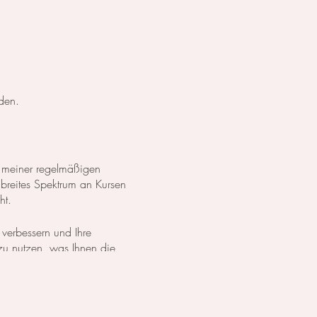
den.
 meiner regelmäßigen
 breites Spektrum an Kursen
ht.
 verbessern und Ihre
 zu nutzen, was Ihnen die
dürfnissen zu erreichen.
h entweder meinen
Online-Kurs
 Alle gebuchten Tage sind