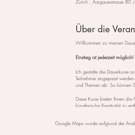
Zürich , Aargauerstrasse 80
Über die Veran
Willkommen zu meinen Dauerk
Einstieg ist jederzeit möglich!
Ich gestalte die Dauerkurse
Teilnehmer angepasst werden. 
und Themen ab. So können Sie
Diese Kurse bieten Ihnen die M
künstlerische Kreativität zu e
Flexibilität gibt, Ihren eigene
Google Maps wurde aufgrund der Analyti
Für diejenigen, die erst die
oder einen Aquarell Basiskur