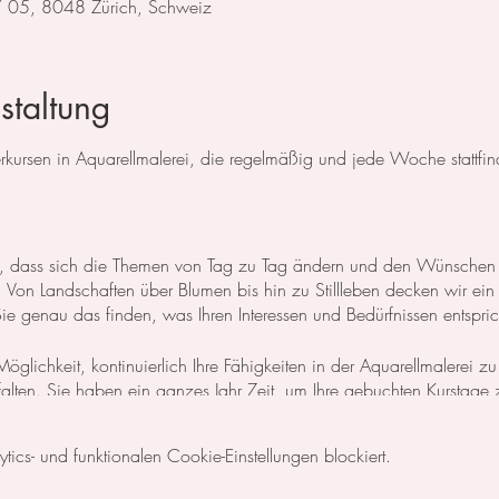
 / 05, 8048 Zürich, Schweiz
staltung
ursen in Aquarellmalerei, die regelmäßig und jede Woche stattfin
 so, dass sich die Themen von Tag zu Tag ändern und den Wünschen
Von Landschaften über Blumen bis hin zu Stillleben decken wir ein
 genau das finden, was Ihren Interessen und Bedürfnissen entspric
öglichkeit, kontinuierlich Ihre Fähigkeiten in der Aquarellmalerei zu
ntfalten. Sie haben ein ganzes Jahr Zeit, um Ihre gebuchten Kurstage
n Zeitplan zu gestalten und Ihre Lernziele nach Ihren individuellen Be
cs- und funktionalen Cookie-Einstellungen blockiert.
 Basisgrundlagen der Aquarellmalerei erlernen möchten, empfehle ic
s, der als zweitägiger
Themenkurs
ausgeschrieben ist, zu besuchen.