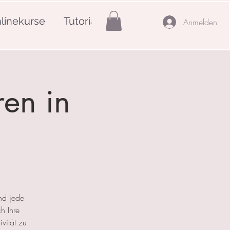
linekurse
Tutorials
Mehr
Anmelden
ren in
nd jede
h Ihre
ivität zu