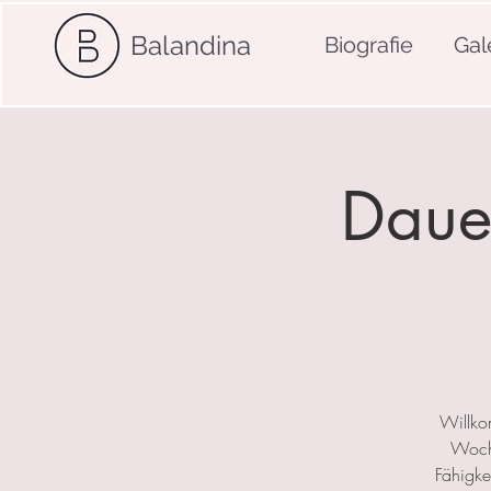
Balandina
Biografie
Gal
Dauer
Willko
Woche
Fähigkei