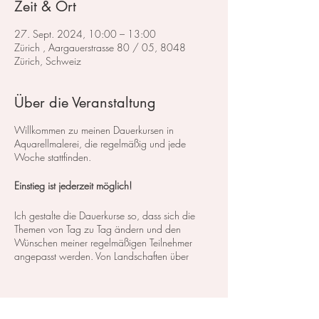
Zeit & Ort
27. Sept. 2024, 10:00 – 13:00
Zürich , Aargauerstrasse 80 / 05, 8048
Zürich, Schweiz
Über die Veranstaltung
Willkommen zu meinen Dauerkursen in
Aquarellmalerei, die regelmäßig und jede
Woche stattfinden.
Einstieg ist jederzeit möglich!
Ich gestalte die Dauerkurse so, dass sich die
Themen von Tag zu Tag ändern und den
Wünschen meiner regelmäßigen Teilnehmer
angepasst werden. Von Landschaften über
Blumen bis hin zu Stillleben decken wir ein
breites Spektrum an Kursen und Themen ab. So
können Sie genau das finden, was Ihren
Interessen und Bedürfnissen entspricht.