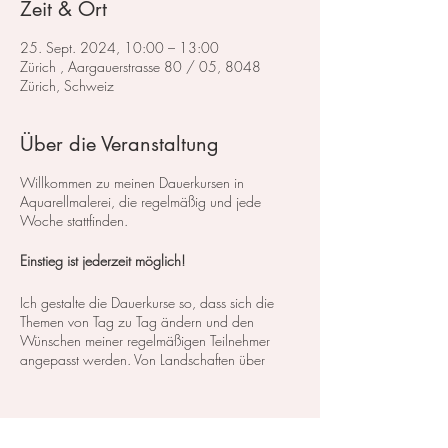
Zeit & Ort
25. Sept. 2024, 10:00 – 13:00
Zürich , Aargauerstrasse 80 / 05, 8048
Zürich, Schweiz
Über die Veranstaltung
Willkommen zu meinen Dauerkursen in
Aquarellmalerei, die regelmäßig und jede
Woche stattfinden.
Einstieg ist jederzeit möglich!
Ich gestalte die Dauerkurse so, dass sich die
Themen von Tag zu Tag ändern und den
Wünschen meiner regelmäßigen Teilnehmer
angepasst werden. Von Landschaften über
Blumen bis hin zu Stillleben decken wir ein
breites Spektrum an Kursen und Themen ab. So
können Sie genau das finden, was Ihren
Interessen und Bedürfnissen entspricht.