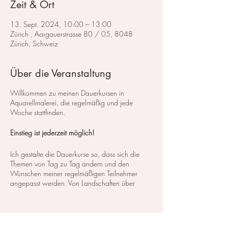
Zeit & Ort
13. Sept. 2024, 10:00 – 13:00
Zürich , Aargauerstrasse 80 / 05, 8048
Zürich, Schweiz
Über die Veranstaltung
Willkommen zu meinen Dauerkursen in
Aquarellmalerei, die regelmäßig und jede
Woche stattfinden.
Einstieg ist jederzeit möglich!
Ich gestalte die Dauerkurse so, dass sich die
Themen von Tag zu Tag ändern und den
Wünschen meiner regelmäßigen Teilnehmer
angepasst werden. Von Landschaften über
Blumen bis hin zu Stillleben decken wir ein
breites Spektrum an Kursen und Themen ab. So
können Sie genau das finden, was Ihren
Interessen und Bedürfnissen entspricht.