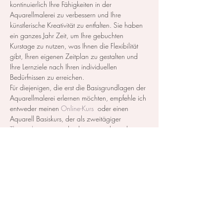
kontinuierlich Ihre Fähigkeiten in der 
Aquarellmalerei zu verbessern und Ihre 
künstlerische Kreativität zu entfalten. Sie haben 
ein ganzes Jahr Zeit, um Ihre gebuchten 
Kurstage zu nutzen, was Ihnen die Flexibilität 
gibt, Ihren eigenen Zeitplan zu gestalten und 
Ihre Lernziele nach Ihren individuellen 
Bedürfnissen zu erreichen.
Für diejenigen, die erst die Basisgrundlagen der 
Aquarellmalerei erlernen möchten, empfehle ich 
entweder meinen 
Online-Kurs
  oder einen 
Aquarell Basiskurs, der als zweitägiger 
Themenkurs
 ausgeschrieben ist, zu besuchen. 
Alle gebuchten Tage sind…
Mehr anzeigen
Diese Veranstaltung teilen