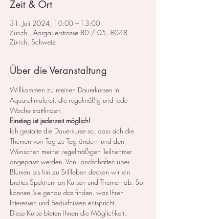
Zeit & Ort
31. Juli 2024, 10:00 – 13:00
Zürich , Aargauerstrasse 80 / 05, 8048
Zürich, Schweiz
Über die Veranstaltung
Willkommen zu meinen Dauerkursen in 
Aquarellmalerei, die regelmäßig und jede 
Woche stattfinden.
Einstieg ist jederzeit möglich!
Ich gestalte die Dauerkurse so, dass sich die 
Themen von Tag zu Tag ändern und den 
Wünschen meiner regelmäßigen Teilnehmer 
angepasst werden. Von Landschaften über 
Blumen bis hin zu Stillleben decken wir ein 
breites Spektrum an Kursen und Themen ab. So 
können Sie genau das finden, was Ihren 
Interessen und Bedürfnissen entspricht.
Diese Kurse bieten Ihnen die Möglichkeit, 