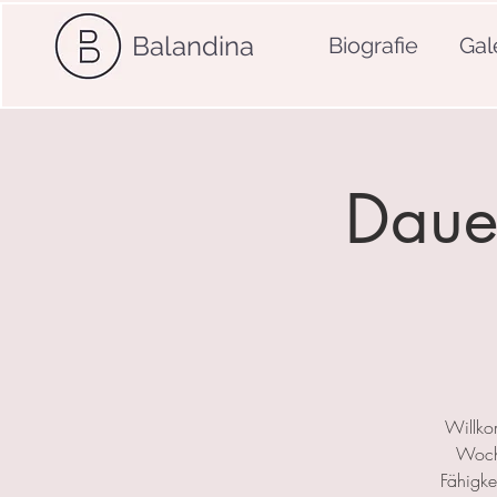
Balandina
Biografie
Gal
Dauer
Willko
Woche
Fähigkei