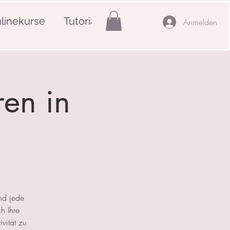
linekurse
Tutorials
Mehr
Anmelden
ren in
nd jede
h Ihre
ivität zu