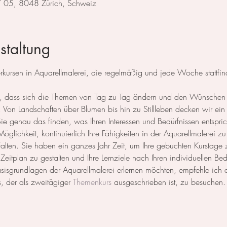
 / 05, 8048 Zürich, Schweiz
staltung
ursen in Aquarellmalerei, die regelmäßig und jede Woche stattfin
 so, dass sich die Themen von Tag zu Tag ändern und den Wünschen
Von Landschaften über Blumen bis hin zu Stillleben decken wir ein 
 genau das finden, was Ihren Interessen und Bedürfnissen entspric
öglichkeit, kontinuierlich Ihre Fähigkeiten in der Aquarellmalerei zu
ntfalten. Sie haben ein ganzes Jahr Zeit, um Ihre gebuchten Kurstage
n Zeitplan zu gestalten und Ihre Lernziele nach Ihren individuellen Be
Basisgrundlagen der Aquarellmalerei erlernen möchten, empfehle ich
, der als zweitägiger 
Themenkurs
 ausgeschrieben ist, zu besuchen