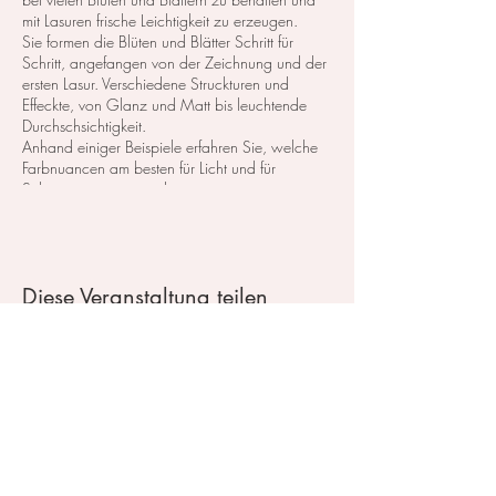
mit Lasuren frische Leichtigkeit zu erzeugen.
Sie formen die Blüten und Blätter Schritt für
Schritt, angefangen von der Zeichnung und der
ersten Lasur. Verschiedene Struckturen und
Effeckte, von Glanz und Matt bis leuchtende
Durchschsichtigkeit.
Anhand einiger Beispiele erfahren Sie, welche
Farbnuancen am besten für Licht und für
Schatten geeignet sind.
Der Kurs besteht aus vielen verschiedenen
Themen die sich abwechseln.
Der Plan wird persönlich mit den Teilnehmern
abgesprochen.
Diese Veranstaltung teilen
Gern können Sie nur ein Kurs besuchen, oder
diese auf mehrere Kurse erweitern.
Kurskosten (3 Stunden): 95,- CHF
Oder buchen Sie diesen Kurs mit einem
Preispaket
Kontakt / Impressum
Im Atelier steht das Material zum testen und
probieren zu Verfügung.