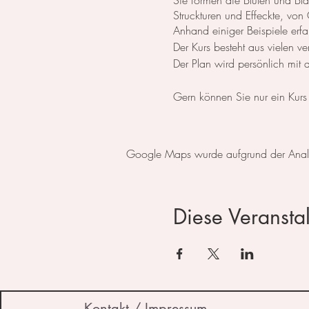
Sie formen die Blüten und Blät
Struckturen und Effeckte, von
Anhand einiger Beispiele erfa
Der Kurs besteht aus vielen 
Der Plan wird persönlich mit
Gern können Sie nur ein Kurs
Kurskosten (3 Stunden): 95,-
Oder buchen Sie diesen Kurs
Google Maps wurde aufgrund der Analyti
Im Atelier steht das Material
Diese Veranstal
Zahlbar entweder mit Twint, P
Anmeldung über den
Kalende
Telefonisch (079 859 49 33
oder per eMail (
kontakt@irin
Kontakt / Impressum