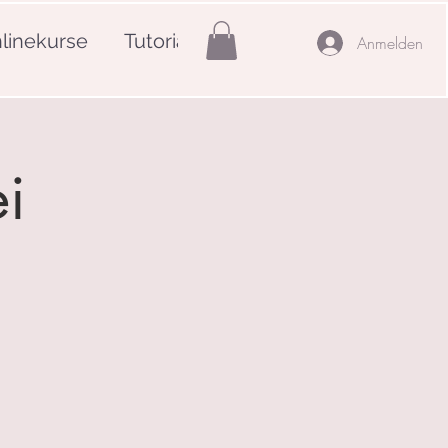
linekurse
Tutorials
Mehr
Anmelden
i