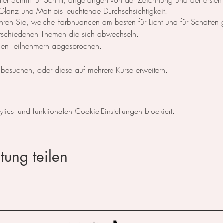
ter Schritt für Schritt, angefangen von der Zeichnung und der ersten
 Glanz und Matt bis leuchtende Durchschsichtigkeit.
hren Sie, welche Farbnuancen am besten für Licht und für Schatten 
verschiedenen Themen die sich abwechseln.
 den Teilnehmern abgesprochen.
 besuchen, oder diese auf mehrere Kurse erweitern.
 CHF
 mit einem
Preispaket
cs- und funktionalen Cookie-Einstellungen blockiert.
 zum testen und probieren zu Verfügung.
tung teilen
ayPal, Kreditkarte, vorheriger Überweisung oder in Bar vor Ort.
r
)
a-balandina.com
)
© 2023 by Elijah Louis. Proudly created with
Wix.com