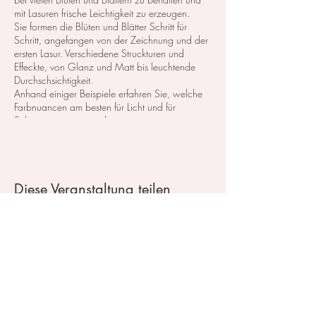
mit Lasuren frische Leichtigkeit zu erzeugen.
Sie formen die Blüten und Blätter Schritt für
Schritt, angefangen von der Zeichnung und der
ersten Lasur. Verschiedene Struckturen und
Effeckte, von Glanz und Matt bis leuchtende
Durchschsichtigkeit.
Anhand einiger Beispiele erfahren Sie, welche
Farbnuancen am besten für Licht und für
Schatten geeignet sind.
Der Kurs besteht aus vielen verschiedenen
Themen die sich abwechseln.
Der Plan wird persönlich mit den Teilnehmern
abgesprochen.
Diese Veranstaltung teilen
Gern können Sie nur ein Kurs besuchen, oder
diese auf mehrere Kurse erweitern.
Kurskosten (3 Stunden): 95,- CHF
Oder buchen Sie diesen Kurs mit einem
Preispaket
Kontakt / Impressum
Im Atelier steht das Material zum testen und
probieren zu Verfügung.