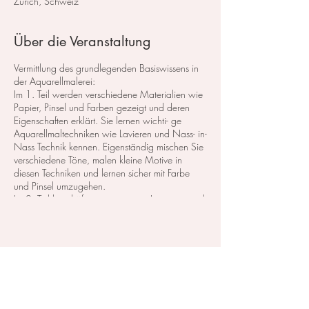
Zürich, Schweiz
Über die Veranstaltung
Vermittlung des grundlegenden Basiswissens in
der Aquarellmalerei:
Im 1. Teil werden verschiedene Materialien wie
Papier, Pinsel und Farben gezeigt und deren
Eigenschaften erklärt. Sie lernen wichti- ge
Aquarellmaltechniken wie Lavieren und Nass- in-
Nass Technik kennen. Eigenständig mischen Sie
verschiedene Töne, malen kleine Motive in
diesen Techniken und lernen sicher mit Farbe
und Pinsel umzugehen.
Im 2. Teil beschäftigen wir uns mit La- sieren und
der Technik der Negativ-Malerei. Auch hier
malen Sie kleine Motive mit diesen Methoden
und vertiefen Ihr Wissen. Am Ende folgen eine
kurze Farbenlehre und einige Tipps, wie Sie
Diese Veranstaltung teilen
ihren eigenen Farbkasten zusammenstellen.