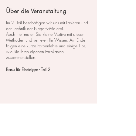
Über die Veranstaltung
Im 2. Teil beschäftigen wir uns mit Lasieren und
der Technik der Negativ-Malerei.
Auch hier malen Sie kleine Motive mit diesen
Methoden und vertiefen Ihr Wissen. Am Ende
folgen eine kurze Farbenlehre und einige Tips,
wie Sie ihren eigenen Farbkasten
zusammenstellen.
Basis für Einsteiger - Teil 2
Kurskosten Teil 1 und Teil 2 zusammen: 170,-
CHF
Oder buchen Sie diesen Kurs mit einem
Preispaket
Diese Veranstaltung teilen
Im Atelier steht das Material zum testen und
probieren zu Verfügung.
Zahlbar entweder mit Twint, PayPal, Kreditkarte,
vorheriger Überweisung oder in Bar vor Ort.