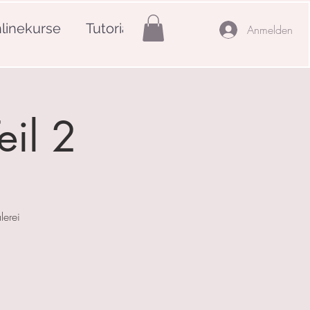
linekurse
Tutorials
Mehr
Anmelden
eil 2
lerei