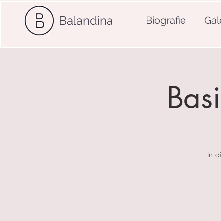
Balandina
Biografie
Gal
Basi
In d