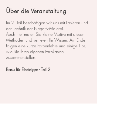
Über die Veranstaltung
Im 2. Teil beschäftigen wir uns mit Lasieren und
der Technik der Negativ-Malerei.
Auch hier malen Sie kleine Motive mit diesen
Methoden und vertiefen Ihr Wissen. Am Ende
folgen eine kurze Farbenlehre und einige Tips,
wie Sie ihren eigenen Farbkasten
zusammenstellen.
Basis für Einsteiger - Teil 2
Kurskosten Teil 1 und Teil 2 zusammen: 170,-
CHF
Oder buchen Sie diesen Kurs mit einem
Preispaket
Diese Veranstaltung teilen
Im Atelier steht das Material zum testen und
probieren zu Verfügung.
Zahlbar entweder mit Twint, PayPal, Kreditkarte,
vorheriger Überweisung oder in Bar vor Ort.