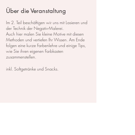
Über die Veranstaltung
Im 2. Teil beschäftigen wir uns mit Lasieren und
der Technik der Negativ-Malerei.
Auch hier malen Sie kleine Motive mit diesen
Methoden und vertiefen Ihr Wissen. Am Ende
folgen eine kurze Farbenlehre und einige Tips,
wie Sie ihren eigenen Farbkasten
zusammenstellen.
​inkl. Softgetränke und Snacks.
Kurskosten: 110,- CHF inkl. das Material, zum
testen und probieren.
Zahlbar entweder in Bar vor Ort, oder mit
vorheriger Überweisung.
Diese Veranstaltung teilen
Für die Rechnung brauche ich ihre Adresse und
den Namen.
Materialien: Alle Materialien stehen zum
ausprobieren im Atelier zu verfügung.