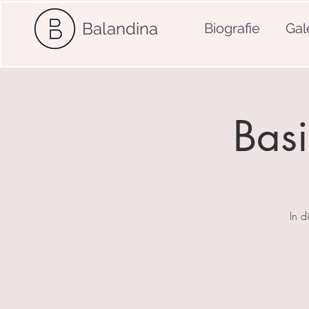
Balandina
Biografie
Gal
Basi
In d