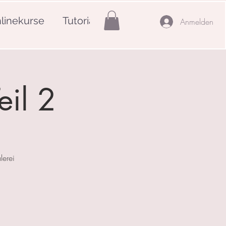
linekurse
Tutorials
Mehr
Anmelden
eil 2
lerei