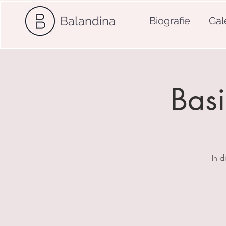
Balandina
Biografie
Gal
Basi
In d