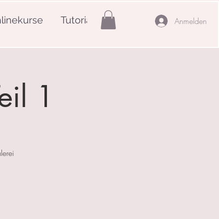
linekurse
Tutorials
Mehr
Anmelden
eil 1
lerei