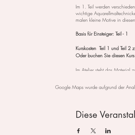
Im 1. Teil werden verschieden
wichtige Aquarellmaltechnick
malen kleine Motive in diese
Basis für Einsteiger: Teil - 1
Kurskosten Teil 1 und Teil 
Oder buchen Sie diesen Kurs
Im Atelier steht das Material
Zahlbar entweder mit Twint, P
Google Maps wurde aufgrund der Analyti
Anmeldung über diesen Kale
Telefonisch (079 859 49 33
Diese Veranstal
oder per eMail (
kontakt@irin