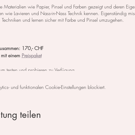
e Materialien wie Papier, Pinsel und Farben gezeigt und deren Eigens
en wie Lavieren und Nass-in-Nass Technik kennen. Eigenständig mi
n Techniken und lernen sicher mit Farbe und Pinsel umzugehen.
2 zusammen: 170,- CHF
 mit einem
Preispaket
 zum testen und probieren zu Verfügung.
ayPal, Kreditkarte, vorheriger Überweisung oder in Bar vor Ort.
cs- und funktionalen Cookie-Einstellungen blockiert.
nder
)
tung teilen
a-balandina.com
)