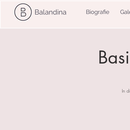
Balandina
Biografie
Gal
Basi
In d