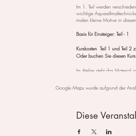
Im 1. Teil werden verschieden
wichtige Aquarellmaltechnick
malen kleine Motive in diese
Basis für Einsteiger: Teil - 1
Kurskosten Teil 1 und Teil 
Oder buchen Sie diesen Kurs
Im Atelier steht das Material
Zahlbar entweder mit Twint, P
Google Maps wurde aufgrund der Analyti
Anmeldung über diesen Kale
Telefonisch (079 859 49 33
Diese Veranstal
oder per eMail (
kontakt@irin