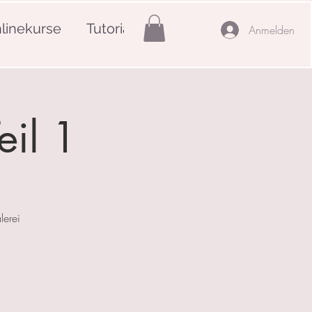
linekurse
Tutorials
Mehr
Anmelden
eil 1
lerei