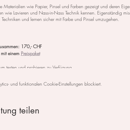
e Materialien wie Papier, Pinsel und Farben gezeigt und deren Eigens
en wie Lavieren und Nass-in-Nass Technik kennen. Eigenständig mi
n Techniken und lernen sicher mit Farbe und Pinsel umzugehen.
2 zusammen: 170,- CHF
 mit einem
Preispaket
 zum testen und probieren zu Verfügung.
ayPal, Kreditkarte, vorheriger Überweisung oder in Bar vor Ort.
cs- und funktionalen Cookie-Einstellungen blockiert.
nder
)
tung teilen
a-balandina.com
)