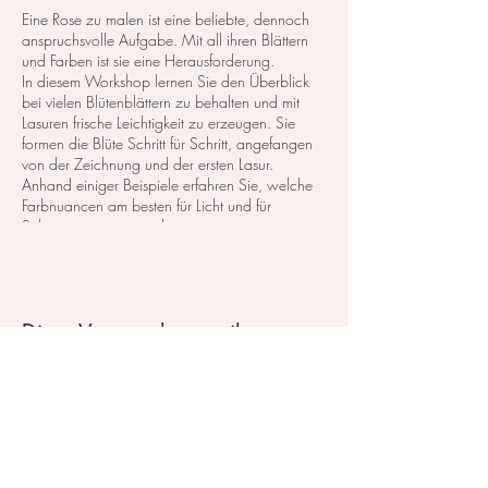
Eine Rose zu malen ist eine beliebte, dennoch
anspruchsvolle Aufgabe. Mit all ihren Blättern
und Farben ist sie eine Herausforderung.
In diesem Workshop lernen Sie den Überblick
bei vielen Blütenblättern zu behalten und mit
Lasuren frische Leichtigkeit zu erzeugen. Sie
formen die Blüte Schritt für Schritt, angefangen
von der Zeichnung und der ersten Lasur.
Anhand einiger Beispiele erfahren Sie, welche
Farbnuancen am besten für Licht und für
Schatten geeignet sind.
Aquarellmalerei: Rosen
Kurskosten: 95,- CHF
Diese Veranstaltung teilen
Oder buchen Sie diesen Kurs mit einem
Preispaket
Im Atelier steht das Material zum testen und
probieren zu Verfügung.
Zahlbar entweder mit Twint, PayPal, Kreditkarte,
vorheriger Überweisung oder in Bar vor Ort.