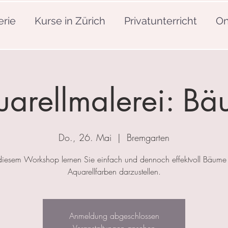
erie
Kurse in Zürich
Privatunterricht
On
arellmalerei: B
Do., 26. Mai
  |  
Bremgarten
diesem Workshop lernen Sie einfach und dennoch effektvoll Bäume 
Aquarellfarben darzustellen.
Anmeldung abgeschlossen