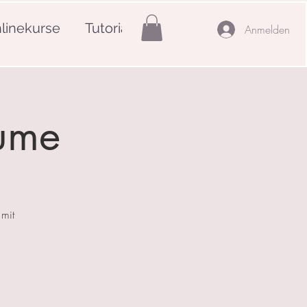
linekurse
Tutorials
Mehr
Anmelden
äume
mit