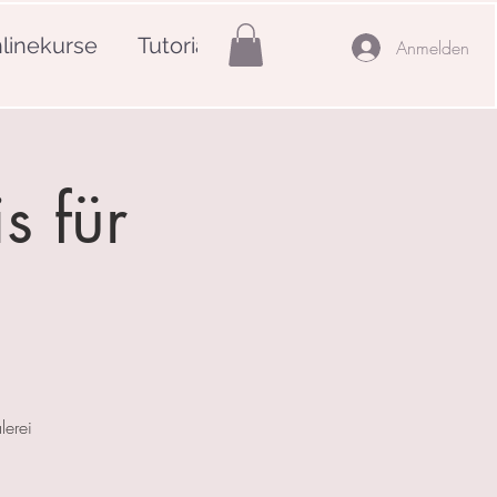
linekurse
Tutorials
Mehr
Anmelden
s für
lerei