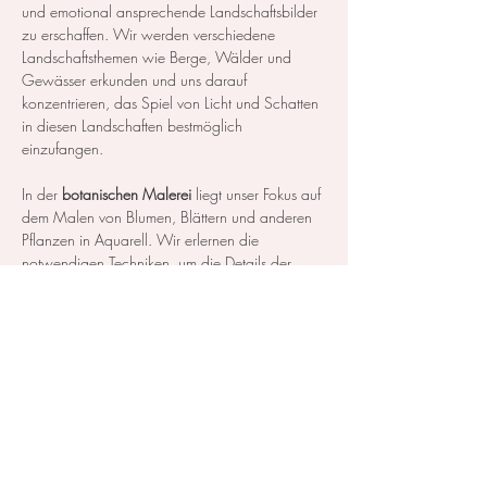
und emotional ansprechende Landschaftsbilder 
zu erschaffen. Wir werden verschiedene 
Landschaftsthemen wie Berge, Wälder und 
Gewässer erkunden und uns darauf 
konzentrieren, das Spiel von Licht und Schatten 
in diesen Landschaften bestmöglich 
einzufangen.
In der 
botanischen Malerei
 liegt unser Fokus auf 
dem Malen von Blumen, Blättern und anderen 
Pflanzen in Aquarell. Wir erlernen die 
notwendigen Techniken, um die Details der 
Blüten und Blätter so realistisch…
Mehr anzeigen
Diese Veranstaltung teilen