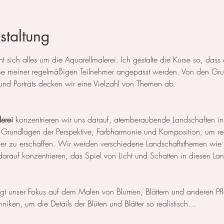
staltung
 sich alles um die Aquarellmalerei. Ich gestalte die Kurse so, das
 meiner regelmäßigen Teilnehmer angepasst werden. Von den Grun
und Porträts decken wir eine Vielzahl von Themen ab.
erei
 konzentrieren wir uns darauf, atemberaubende Landschaften in
 Grundlagen der Perspektive, Farbharmonie und Komposition, um rea
der zu erschaffen. Wir werden verschiedene Landschaftsthemen wie
rauf konzentrieren, das Spiel von Licht und Schatten in diesen La
egt unser Fokus auf dem Malen von Blumen, Blättern und anderen Pf
niken, um die Details der Blüten und Blätter so realistisch…