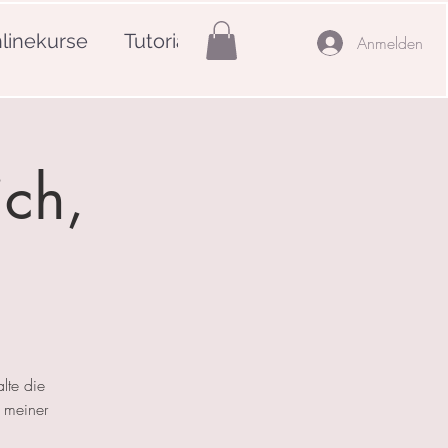
linekurse
Tutorials
Mehr
Anmelden
ich,
lte die
 meiner