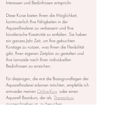
Interessen und Bedürfnissen entspricht.
Diese Kurse bieten Ihnen die Möglichkeit, 
kontinuierlich Ihre Fähigkeiten in der 
Aquarellmalerei zu verbessern und Ihre 
künstlerische Kreativität zu entfalten. Sie haben 
ein ganzes Jahr Zeit, um Ihre gebuchten 
Kurstage zu nutzen, was Ihnen die Flexibilität 
gibt, Ihren eigenen Zeitplan zu gestalten und 
Ihre Lernziele nach Ihren individuellen 
Bedürfnissen zu erreichen.
Für diejenigen, die erst die Basisgrundlagen der 
Aquarellmalerei erlernen möchten, empfehle ich 
entweder meinen 
Online-Kurs
  oder einen 
Aquarell Basiskurs, der als  
Themenkurs
ausgeschrieben ist, zu besuchen.
Alle notwendigen Materialien werden zur…
Mehr anzeigen