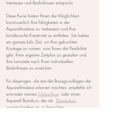
Interessen und Bedürfnissen entspricht.
Diese Kurse bieten Ihnen die Möglichkeit, 
kontinuierlich Ihre Fähigkeiten in der 
Aquarellmalerei zu verbessern und Ihre 
künstlerische Kreativität zu entfalten. Sie haben 
ein ganzes Jahr Zeit, um Ihre gebuchten 
Kurstage zu nutzen, was Ihnen die Flexibilität 
gibt, Ihren eigenen Zeitplan zu gestalten und 
Ihre Lernziele nach Ihren individuellen 
Bedürfnissen zu erreichen.
Für diejenigen, die erst die Basisgrundlagen der 
Aquarellmalerei erlernen möchten, empfehle ich 
entweder meinen 
Online-Kurs
  oder einen 
Aquarell Basiskurs, der als  
Themenkurs
ausgeschrieben ist, zu besuchen.
Alle notwendigen Materialien werden zur…
Mehr anzeigen