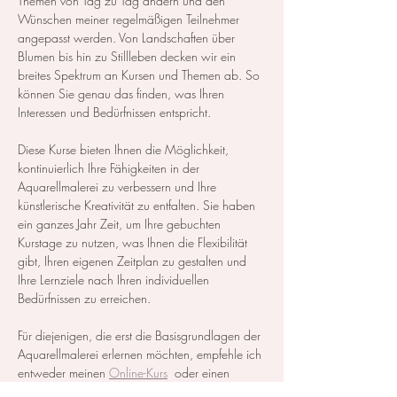
Themen von Tag zu Tag ändern und den 
Wünschen meiner regelmäßigen Teilnehmer 
angepasst werden. Von Landschaften über 
Blumen bis hin zu Stillleben decken wir ein 
breites Spektrum an Kursen und Themen ab. So 
können Sie genau das finden, was Ihren 
Interessen und Bedürfnissen entspricht.
Diese Kurse bieten Ihnen die Möglichkeit, 
kontinuierlich Ihre Fähigkeiten in der 
Aquarellmalerei zu verbessern und Ihre 
künstlerische Kreativität zu entfalten. Sie haben 
ein ganzes Jahr Zeit, um Ihre gebuchten 
Kurstage zu nutzen, was Ihnen die Flexibilität 
gibt, Ihren eigenen Zeitplan zu gestalten und 
Ihre Lernziele nach Ihren individuellen 
Bedürfnissen zu erreichen.
Für diejenigen, die erst die Basisgrundlagen der 
Aquarellmalerei erlernen möchten, empfehle ich 
entweder meinen 
Online-Kurs
  oder einen 
Aquarell Basiskurs, der als  
Themenkurs