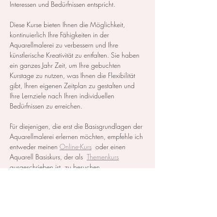
Interessen und Bedürfnissen entspricht.
Diese Kurse bieten Ihnen die Möglichkeit, 
kontinuierlich Ihre Fähigkeiten in der 
Aquarellmalerei zu verbessern und Ihre 
künstlerische Kreativität zu entfalten. Sie haben 
ein ganzes Jahr Zeit, um Ihre gebuchten 
Kurstage zu nutzen, was Ihnen die Flexibilität 
gibt, Ihren eigenen Zeitplan zu gestalten und 
Ihre Lernziele nach Ihren individuellen 
Bedürfnissen zu erreichen.
Für diejenigen, die erst die Basisgrundlagen der 
Aquarellmalerei erlernen möchten, empfehle ich 
entweder meinen 
Online-Kurs
  oder einen 
Aquarell Basiskurs, der als  
Themenkurs
ausgeschrieben ist, zu besuchen.
Alle notwendigen Materialien werden zur…
Mehr anzeigen