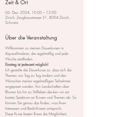
Zeit & Ort
06. Dez. 2024, 10:00 – 13:00
Zürich, Zeughausstrasse 31, 8004 Zürich,
Schweiz
Über die Veranstaltung
Willkommen zu meinen Dauerkursen in 
Aquarellmalerei, die regelmäßig und jede 
Woche stattfinden.
Einstieg ist jederzeit möglich!
Ich gestalte die Dauerkurse so, dass sich die 
Themen von Tag zu Tag ändern und den 
Wünschen meiner regelmäßigen Teilnehmer 
angepasst werden. Von Landschaften über 
Blumen bis hin zu Stillleben decken wir ein 
breites Spektrum an Kursen und Themen ab. So 
können Sie genau das finden, was Ihren 
Interessen und Bedürfnissen entspricht.
Diese Kurse bieten Ihnen die Möglichkeit, 