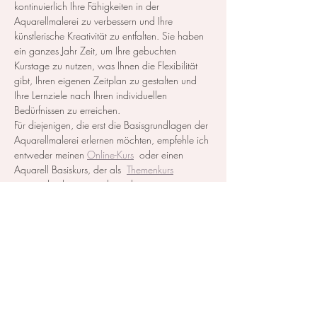
kontinuierlich Ihre Fähigkeiten in der 
Aquarellmalerei zu verbessern und Ihre 
künstlerische Kreativität zu entfalten. Sie haben 
ein ganzes Jahr Zeit, um Ihre gebuchten 
Kurstage zu nutzen, was Ihnen die Flexibilität 
gibt, Ihren eigenen Zeitplan zu gestalten und 
Ihre Lernziele nach Ihren individuellen 
Bedürfnissen zu erreichen.
Für diejenigen, die erst die Basisgrundlagen der 
Aquarellmalerei erlernen möchten, empfehle ich 
entweder meinen 
Online-Kurs
  oder einen 
Aquarell Basiskurs, der als  
Themenkurs
ausgeschrieben ist, zu besuchen.
Alle notwendigen Materialien werden zur…
Mehr anzeigen
Diese Veranstaltung teilen