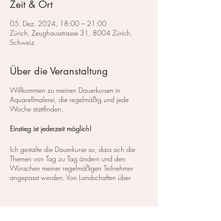
Zeit & Ort
05. Dez. 2024, 18:00 – 21:00
Zürich, Zeughausstrasse 31, 8004 Zürich,
Schweiz
Über die Veranstaltung
Willkommen zu meinen Dauerkursen in
Aquarellmalerei, die regelmäßig und jede
Woche stattfinden.
Einstieg ist jederzeit möglich!
Ich gestalte die Dauerkurse so, dass sich die
Themen von Tag zu Tag ändern und den
Wünschen meiner regelmäßigen Teilnehmer
angepasst werden. Von Landschaften über
Blumen bis hin zu Stillleben decken wir ein
breites Spektrum an Kursen und Themen ab. So
können Sie genau das finden, was Ihren
Interessen und Bedürfnissen entspricht.