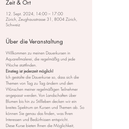
Zeit & Ort
12. Sept. 2024, 14:00 – 17:00
Zürich, Zeughausstrasse 31, 8004 Zürich,
Schweiz
Über die Veranstaltung
Willkommen zu meinen Dauerkursen in 
Aquarellmalerei, die regelmäßig und jede 
Woche stattfinden.
Einstieg ist jederzeit möglich!
Ich gestalte die Dauerkurse so, dass sich die 
Themen von Tag zu Tag ändern und den 
Wünschen meiner regelmäßigen Teilnehmer 
angepasst werden. Von Landschaften über 
Blumen bis hin zu Stillleben decken wir ein 
breites Spektrum an Kursen und Themen ab. So 
können Sie genau das finden, was Ihren 
Interessen und Bedürfnissen entspricht.
Diese Kurse bieten Ihnen die Möglichkeit, 