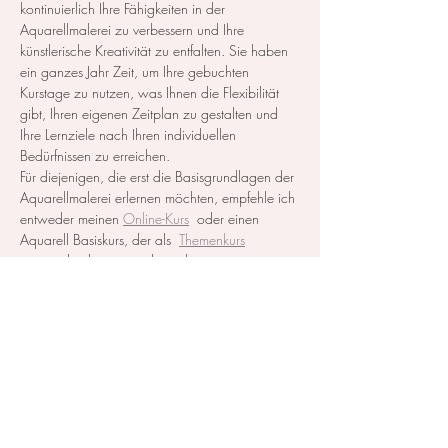
kontinuierlich Ihre Fähigkeiten in der 
Aquarellmalerei zu verbessern und Ihre 
künstlerische Kreativität zu entfalten. Sie haben 
ein ganzes Jahr Zeit, um Ihre gebuchten 
Kurstage zu nutzen, was Ihnen die Flexibilität 
gibt, Ihren eigenen Zeitplan zu gestalten und 
Ihre Lernziele nach Ihren individuellen 
Bedürfnissen zu erreichen.
Für diejenigen, die erst die Basisgrundlagen der 
Aquarellmalerei erlernen möchten, empfehle ich 
entweder meinen 
Online-Kurs
  oder einen 
Aquarell Basiskurs, der als  
Themenkurs
ausgeschrieben ist, zu besuchen.
Alle notwendigen Materialien werden zur…
Mehr anzeigen
Diese Veranstaltung teilen