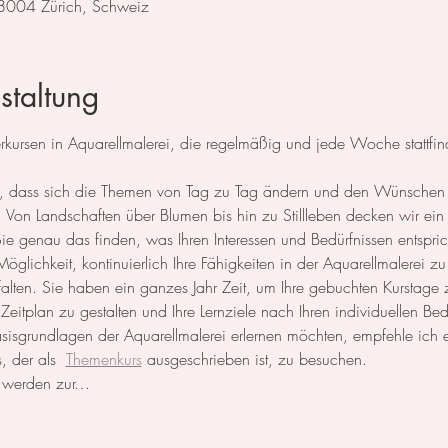
 8004 Zürich, Schweiz
staltung
ursen in Aquarellmalerei, die regelmäßig und jede Woche stattfin
 so, dass sich die Themen von Tag zu Tag ändern und den Wünschen
Von Landschaften über Blumen bis hin zu Stillleben decken wir ein 
 genau das finden, was Ihren Interessen und Bedürfnissen entspric
öglichkeit, kontinuierlich Ihre Fähigkeiten in der Aquarellmalerei zu
ntfalten. Sie haben ein ganzes Jahr Zeit, um Ihre gebuchten Kurstage
n Zeitplan zu gestalten und Ihre Lernziele nach Ihren individuellen Be
Basisgrundlagen der Aquarellmalerei erlernen möchten, empfehle ich
, der als  
Themenkurs
 ausgeschrieben ist, zu besuchen.
n werden zur…