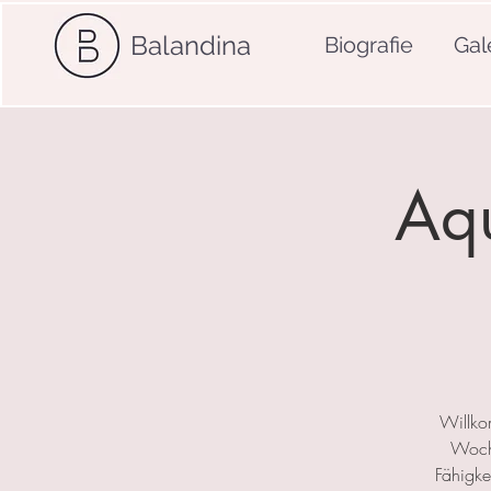
Balandina
Biografie
Gal
Aqu
Willko
Woche
Fähigkei