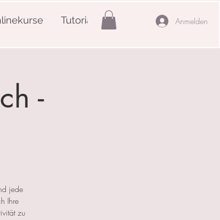
linekurse
Tutorials
Mehr
Anmelden
ch -
nd jede
h Ihre
ivität zu