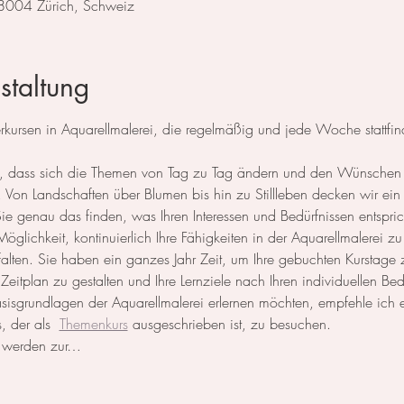
 8004 Zürich, Schweiz
staltung
ursen in Aquarellmalerei, die regelmäßig und jede Woche stattfin
 so, dass sich die Themen von Tag zu Tag ändern und den Wünschen
Von Landschaften über Blumen bis hin zu Stillleben decken wir ein 
 genau das finden, was Ihren Interessen und Bedürfnissen entspric
öglichkeit, kontinuierlich Ihre Fähigkeiten in der Aquarellmalerei zu
ntfalten. Sie haben ein ganzes Jahr Zeit, um Ihre gebuchten Kurstage
n Zeitplan zu gestalten und Ihre Lernziele nach Ihren individuellen Be
Basisgrundlagen der Aquarellmalerei erlernen möchten, empfehle ich
, der als  
Themenkurs
 ausgeschrieben ist, zu besuchen.
n werden zur…