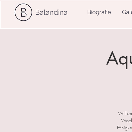
Balandina
Biografie
Gal
Aqu
Willko
Woche
Fähigkei