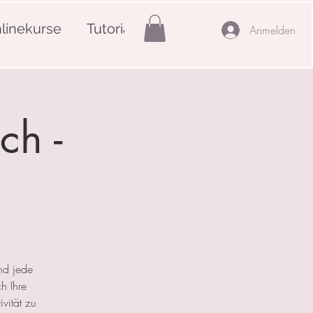
linekurse
Tutorials
Mehr
Anmelden
ch -
nd jede
h Ihre
ivität zu