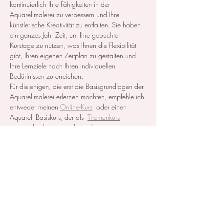
kontinuierlich Ihre Fähigkeiten in der 
Aquarellmalerei zu verbessern und Ihre 
künstlerische Kreativität zu entfalten. Sie haben 
ein ganzes Jahr Zeit, um Ihre gebuchten 
Kurstage zu nutzen, was Ihnen die Flexibilität 
gibt, Ihren eigenen Zeitplan zu gestalten und 
Ihre Lernziele nach Ihren individuellen 
Bedürfnissen zu erreichen.
Für diejenigen, die erst die Basisgrundlagen der 
Aquarellmalerei erlernen möchten, empfehle ich 
entweder meinen 
Online-Kurs
  oder einen 
Aquarell Basiskurs, der als  
Themenkurs
ausgeschrieben ist, zu besuchen.
Alle notwendigen Materialien werden zur…
Mehr anzeigen
Diese Veranstaltung teilen