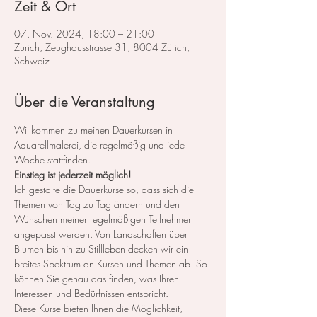
Zeit & Ort
07. Nov. 2024, 18:00 – 21:00
Zürich, Zeughausstrasse 31, 8004 Zürich,
Schweiz
Über die Veranstaltung
Willkommen zu meinen Dauerkursen in 
Aquarellmalerei, die regelmäßig und jede 
Woche stattfinden.
Einstieg ist jederzeit möglich!
Ich gestalte die Dauerkurse so, dass sich die 
Themen von Tag zu Tag ändern und den 
Wünschen meiner regelmäßigen Teilnehmer 
angepasst werden. Von Landschaften über 
Blumen bis hin zu Stillleben decken wir ein 
breites Spektrum an Kursen und Themen ab. So 
können Sie genau das finden, was Ihren 
Interessen und Bedürfnissen entspricht.
Diese Kurse bieten Ihnen die Möglichkeit, 