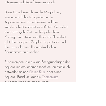
Interessen und Bedürfnissen entspricht.
Diese Kurse bieten Ihnen die Möglichkeit, 
kontinuierlich Ihre Fähigkeiten in der 
Aquarellmalerei zu verbessern und Ihre 
künstlerische Kreativität zu entfalten. Sie haben 
ein ganzes Jahr Zeit, um Ihre gebuchten 
Kurstage zu nutzen, was Ihnen die Flexibilität 
gibt, Ihren eigenen Zeitplan zu gestalten und 
Ihre Lernziele nach Ihren individuellen 
Bedürfnissen zu erreichen.
Für diejenigen, die erst die Basisgrundlagen der 
Aquarellmalerei erlernen möchten, empfehle ich 
entweder meinen 
Online-Kurs
  oder einen 
Aquarell Basiskurs, der als  
Themenkurs
ausgeschrieben ist, zu besuchen.
Alle notwendigen Materialien werden zur…
Mehr anzeigen