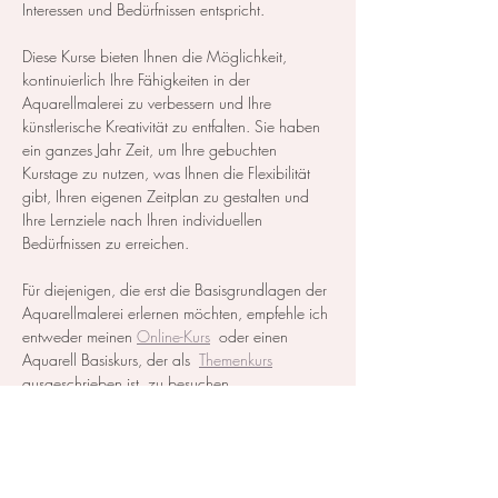
Interessen und Bedürfnissen entspricht.
Diese Kurse bieten Ihnen die Möglichkeit, 
kontinuierlich Ihre Fähigkeiten in der 
Aquarellmalerei zu verbessern und Ihre 
künstlerische Kreativität zu entfalten. Sie haben 
ein ganzes Jahr Zeit, um Ihre gebuchten 
Kurstage zu nutzen, was Ihnen die Flexibilität 
gibt, Ihren eigenen Zeitplan zu gestalten und 
Ihre Lernziele nach Ihren individuellen 
Bedürfnissen zu erreichen.
Für diejenigen, die erst die Basisgrundlagen der 
Aquarellmalerei erlernen möchten, empfehle ich 
entweder meinen 
Online-Kurs
  oder einen 
Aquarell Basiskurs, der als  
Themenkurs
ausgeschrieben ist, zu besuchen.
Alle notwendigen Materialien werden zur…
Mehr anzeigen