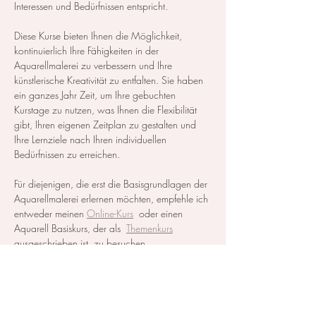
Interessen und Bedürfnissen entspricht.
Diese Kurse bieten Ihnen die Möglichkeit, 
kontinuierlich Ihre Fähigkeiten in der 
Aquarellmalerei zu verbessern und Ihre 
künstlerische Kreativität zu entfalten. Sie haben 
ein ganzes Jahr Zeit, um Ihre gebuchten 
Kurstage zu nutzen, was Ihnen die Flexibilität 
gibt, Ihren eigenen Zeitplan zu gestalten und 
Ihre Lernziele nach Ihren individuellen 
Bedürfnissen zu erreichen.
Für diejenigen, die erst die Basisgrundlagen der 
Aquarellmalerei erlernen möchten, empfehle ich 
entweder meinen 
Online-Kurs
  oder einen 
Aquarell Basiskurs, der als  
Themenkurs
ausgeschrieben ist, zu besuchen.
Alle notwendigen Materialien werden zur…
Mehr anzeigen