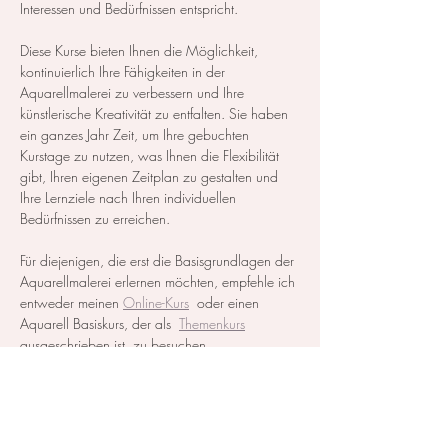
Interessen und Bedürfnissen entspricht.
Diese Kurse bieten Ihnen die Möglichkeit, 
kontinuierlich Ihre Fähigkeiten in der 
Aquarellmalerei zu verbessern und Ihre 
künstlerische Kreativität zu entfalten. Sie haben 
ein ganzes Jahr Zeit, um Ihre gebuchten 
Kurstage zu nutzen, was Ihnen die Flexibilität 
gibt, Ihren eigenen Zeitplan zu gestalten und 
Ihre Lernziele nach Ihren individuellen 
Bedürfnissen zu erreichen.
Für diejenigen, die erst die Basisgrundlagen der 
Aquarellmalerei erlernen möchten, empfehle ich 
entweder meinen 
Online-Kurs
  oder einen 
Aquarell Basiskurs, der als  
Themenkurs
ausgeschrieben ist, zu besuchen.
Alle notwendigen Materialien werden zur…
Mehr anzeigen