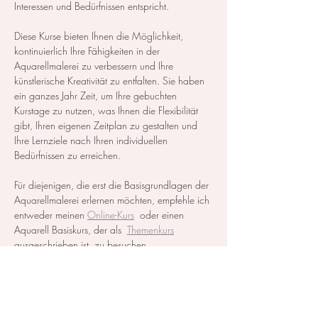
Interessen und Bedürfnissen entspricht.
Diese Kurse bieten Ihnen die Möglichkeit, 
kontinuierlich Ihre Fähigkeiten in der 
Aquarellmalerei zu verbessern und Ihre 
künstlerische Kreativität zu entfalten. Sie haben 
ein ganzes Jahr Zeit, um Ihre gebuchten 
Kurstage zu nutzen, was Ihnen die Flexibilität 
gibt, Ihren eigenen Zeitplan zu gestalten und 
Ihre Lernziele nach Ihren individuellen 
Bedürfnissen zu erreichen.
Für diejenigen, die erst die Basisgrundlagen der 
Aquarellmalerei erlernen möchten, empfehle ich 
entweder meinen 
Online-Kurs
  oder einen 
Aquarell Basiskurs, der als  
Themenkurs
ausgeschrieben ist, zu besuchen.
Alle notwendigen Materialien werden zur…
Mehr anzeigen