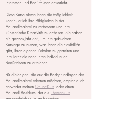
Interessen und Bedürfnissen entspricht.
Diese Kurse bieten Ihnen die Möglichkeit, 
kontinuierlich Ihre Fähigkeiten in der 
Aquarellmalerei zu verbessern und Ihre 
künstlerische Kreativität zu entfalten. Sie haben 
ein ganzes Jahr Zeit, um Ihre gebuchten 
Kurstage zu nutzen, was Ihnen die Flexibilität 
gibt, Ihren eigenen Zeitplan zu gestalten und 
Ihre Lernziele nach Ihren individuellen 
Bedürfnissen zu erreichen.
Für diejenigen, die erst die Basisgrundlagen der 
Aquarellmalerei erlernen möchten, empfehle ich 
entweder meinen 
Online-Kurs
  oder einen 
Aquarell Basiskurs, der als  
Themenkurs
ausgeschrieben ist, zu besuchen.
Alle notwendigen Materialien werden zur…
Mehr anzeigen