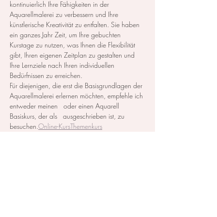
kontinuierlich Ihre Fähigkeiten in der 
Aquarellmalerei zu verbessern und Ihre 
künstlerische Kreativität zu entfalten. Sie haben 
ein ganzes Jahr Zeit, um Ihre gebuchten 
Kurstage zu nutzen, was Ihnen die Flexibilität 
gibt, Ihren eigenen Zeitplan zu gestalten und 
Ihre Lernziele nach Ihren individuellen 
Bedürfnissen zu erreichen.
Für diejenigen, die erst die Basisgrundlagen der 
Aquarellmalerei erlernen möchten, empfehle ich 
entweder meinen 
  oder einen Aquarell 
Basiskurs, der als  
 ausgeschrieben ist, zu 
besuchen.
Online-Kurs
Themenkurs
Alle notwendigen Materialien werden zur 
Verfügung…
Mehr anzeigen
Diese Veranstaltung teilen