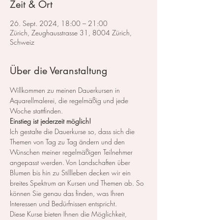
Zeit & Ort
26. Sept. 2024, 18:00 – 21:00
Zürich, Zeughausstrasse 31, 8004 Zürich,
Schweiz
Über die Veranstaltung
Willkommen zu meinen Dauerkursen in 
Aquarellmalerei, die regelmäßig und jede 
Woche stattfinden.
Einstieg ist jederzeit möglich!
Ich gestalte die Dauerkurse so, dass sich die 
Themen von Tag zu Tag ändern und den 
Wünschen meiner regelmäßigen Teilnehmer 
angepasst werden. Von Landschaften über 
Blumen bis hin zu Stillleben decken wir ein 
breites Spektrum an Kursen und Themen ab. So 
können Sie genau das finden, was Ihren 
Interessen und Bedürfnissen entspricht.
Diese Kurse bieten Ihnen die Möglichkeit, 