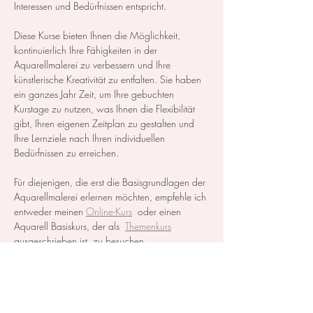
Interessen und Bedürfnissen entspricht.
Diese Kurse bieten Ihnen die Möglichkeit, 
kontinuierlich Ihre Fähigkeiten in der 
Aquarellmalerei zu verbessern und Ihre 
künstlerische Kreativität zu entfalten. Sie haben 
ein ganzes Jahr Zeit, um Ihre gebuchten 
Kurstage zu nutzen, was Ihnen die Flexibilität 
gibt, Ihren eigenen Zeitplan zu gestalten und 
Ihre Lernziele nach Ihren individuellen 
Bedürfnissen zu erreichen.
Für diejenigen, die erst die Basisgrundlagen der 
Aquarellmalerei erlernen möchten, empfehle ich 
entweder meinen 
Online-Kurs
  oder einen 
Aquarell Basiskurs, der als  
Themenkurs
ausgeschrieben ist, zu besuchen.
Alle notwendigen Materialien werden zur…
Mehr anzeigen