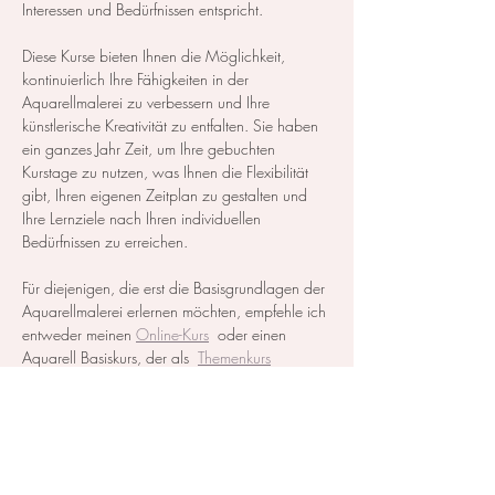
Interessen und Bedürfnissen entspricht.
Diese Kurse bieten Ihnen die Möglichkeit, 
kontinuierlich Ihre Fähigkeiten in der 
Aquarellmalerei zu verbessern und Ihre 
künstlerische Kreativität zu entfalten. Sie haben 
ein ganzes Jahr Zeit, um Ihre gebuchten 
Kurstage zu nutzen, was Ihnen die Flexibilität 
gibt, Ihren eigenen Zeitplan zu gestalten und 
Ihre Lernziele nach Ihren individuellen 
Bedürfnissen zu erreichen.
Für diejenigen, die erst die Basisgrundlagen der 
Aquarellmalerei erlernen möchten, empfehle ich 
entweder meinen 
Online-Kurs
  oder einen 
Aquarell Basiskurs, der als  
Themenkurs
ausgeschrieben ist, zu besuchen.
Alle notwendigen Materialien werden zur…
Mehr anzeigen