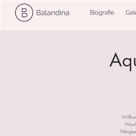
Balandina
Biografie
Gal
Aqu
Willko
Woche
Fähigkei