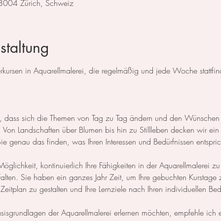
 8004 Zürich, Schweiz
staltung
ursen in Aquarellmalerei, die regelmäßig und jede Woche stattfin
 so, dass sich die Themen von Tag zu Tag ändern und den Wünschen
Von Landschaften über Blumen bis hin zu Stillleben decken wir ein 
 genau das finden, was Ihren Interessen und Bedürfnissen entspric
öglichkeit, kontinuierlich Ihre Fähigkeiten in der Aquarellmalerei zu
ntfalten. Sie haben ein ganzes Jahr Zeit, um Ihre gebuchten Kurstage
n Zeitplan zu gestalten und Ihre Lernziele nach Ihren individuellen Be
Basisgrundlagen der Aquarellmalerei erlernen möchten, empfehle ich