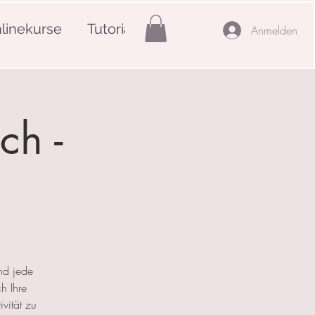
linekurse
Tutorials
Mehr
Anmelden
ch -
nd jede
h Ihre
ivität zu