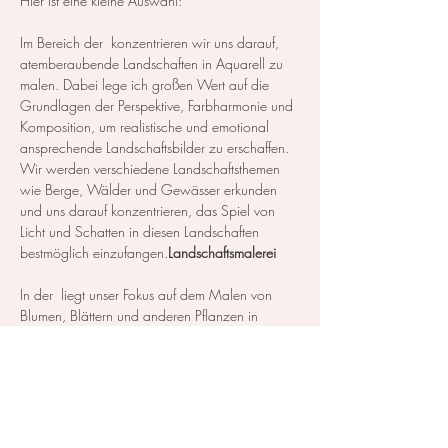
Hier ist eine kleine Auswahl:
Im Bereich der 
 konzentrieren wir uns darauf, 
atemberaubende Landschaften in Aquarell zu 
malen. Dabei lege ich großen Wert auf die 
Grundlagen der Perspektive, Farbharmonie und 
Komposition, um realistische und emotional 
ansprechende Landschaftsbilder zu erschaffen. 
Wir werden verschiedene Landschaftsthemen 
wie Berge, Wälder und Gewässer erkunden 
und uns darauf konzentrieren, das Spiel von 
Licht und Schatten in diesen Landschaften 
bestmöglich einzufangen.
Landschaftsmalerei
In der 
 liegt unser Fokus auf dem Malen von 
Blumen, Blättern und anderen Pflanzen in 
Aquarell. Wir erlernen die notwendigen 
Techniken, um die Details der Blüten und Blätter 
so realistisch wie möglich darzustellen…
Mehr anzeigen